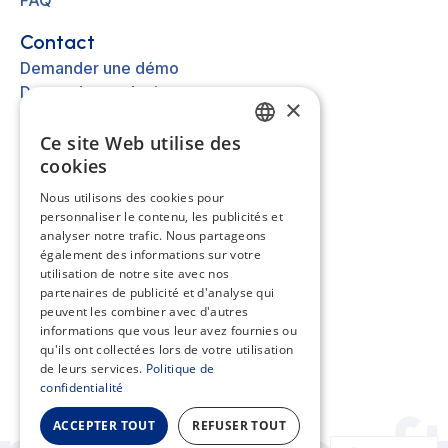
FAQ
Contact
Demander une démo
Demander un devis
×
Nous contacter
Ce site Web utilise des
FRENCH
cookies
Autre
EN
Nous utilisons des cookies pour
A propos
personnaliser le contenu, les publicités et
ES
Mentions légales
analyser notre trafic. Nous partageons
Cookies
NL
également des informations sur votre
utilisation de notre site avec nos
Assistance
partenaires de publicité et d'analyse qui
peuvent les combiner avec d'autres
Centre d'aide
informations que vous leur avez fournies ou
API
qu'ils ont collectées lors de votre utilisation
de leurs services.
Politique de
confidentialité
ACCEPTER TOUT
REFUSER TOUT