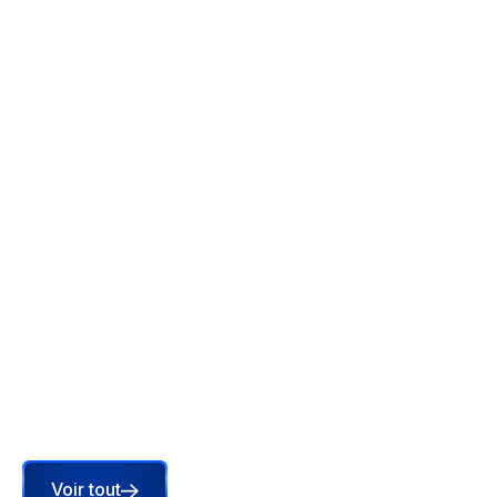
Store locator en 2026 : toujours l'outil
central de votre visibilité locale, et
pourquoi l'AEO change la donne
En 2026, votre visibilité locale dépend de ce que
les IA comprennent. C'est là que le store locator
devient décisif, mais comment ?
Lire l'article
Voir tout