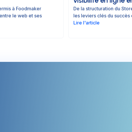
visibilité en ligne 
permis à Foodmaker
De la structuration du Sto
c entre le web et ses
les leviers clés du succès 
Lire l'article