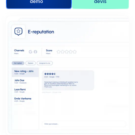
démo
devis