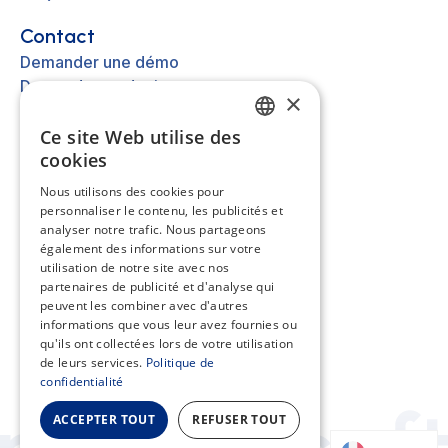
Contact
Demander une démo
Demander un devis
×
Nous contacter
Ce site Web utilise des
FRENCH
cookies
Autre
EN
Nous utilisons des cookies pour
A propos
personnaliser le contenu, les publicités et
ES
Mentions légales
analyser notre trafic. Nous partageons
Cookies
NL
également des informations sur votre
utilisation de notre site avec nos
Assistance
partenaires de publicité et d'analyse qui
peuvent les combiner avec d'autres
Centre d'aide
informations que vous leur avez fournies ou
API
qu'ils ont collectées lors de votre utilisation
de leurs services.
Politique de
confidentialité
ACCEPTER TOUT
REFUSER TOUT