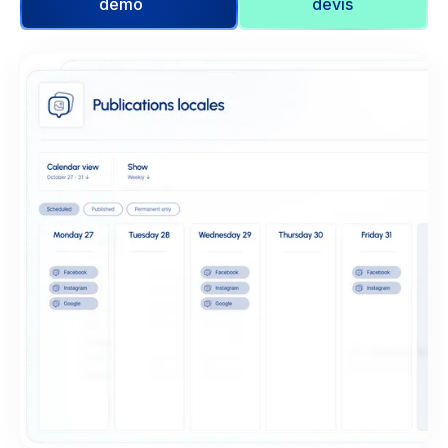
démo
devis