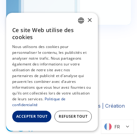
×
Ce site Web utilise des
FRENCH
cookies
EN
Nous utilisons des cookies pour
personnaliser le contenu, les publicités et
ES
analyser notre trafic. Nous partageons
NL
également des informations sur votre
utilisation de notre site avec nos
partenaires de publicité et d'analyse qui
peuvent les combiner avec d'autres
Amplify your visibility.
informations que vous leur avez fournies ou
qu'ils ont collectées lors de votre utilisation
de leurs services.
Politique de
confidentialité
©
2026
Mobilosoft |Tous droits réservés | Création
web par
We-R
ACCEPTER TOUT
REFUSER TOUT
FR