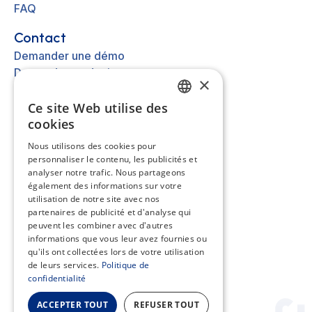
FAQ
Contact
Demander une démo
Demander un devis
×
Nous contacter
Ce site Web utilise des
FRENCH
cookies
Autre
EN
Nous utilisons des cookies pour
A propos
personnaliser le contenu, les publicités et
ES
Mentions légales
analyser notre trafic. Nous partageons
Cookies
NL
également des informations sur votre
utilisation de notre site avec nos
Assistance
partenaires de publicité et d'analyse qui
peuvent les combiner avec d'autres
Centre d'aide
informations que vous leur avez fournies ou
API
qu'ils ont collectées lors de votre utilisation
de leurs services.
Politique de
confidentialité
ACCEPTER TOUT
REFUSER TOUT