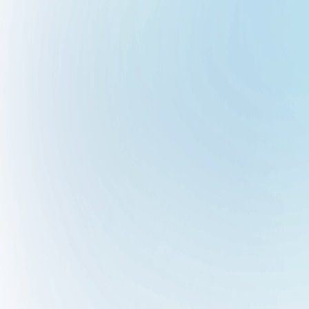
DÉMARRER
Gagnez du temps et de
la visibilité dès
aujourd’hui
Planifiez une démo personnalisée et voyez
comment la plateforme optimise chaque action
locale de votre réseau.
Demander une
Demander un
démo
devis