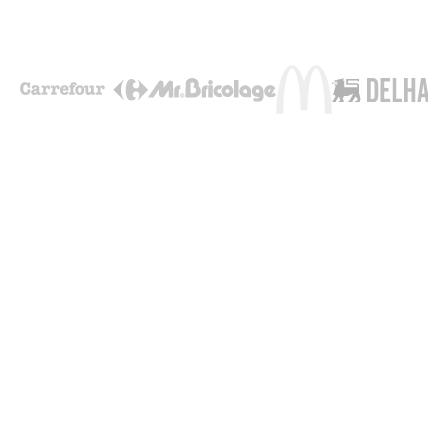
“Mobilosoft au service de la
performance locale”
Des heures d'ouverture toujours à jour, une
communauté digitale engagée pour chaque
magasin et une analyse fine de la concurrence,
ce sont nos challenges quotidien. On a créé un
réel partenariat avec Mobilosoft afin d'être le