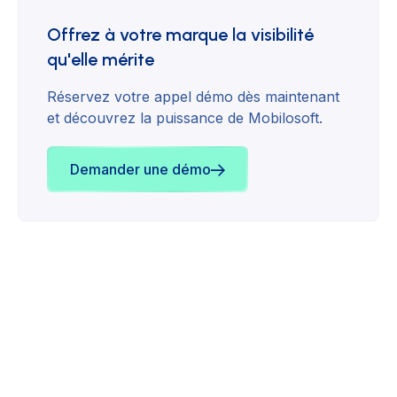
Offrez à votre marque la visibilité
qu'elle mérite
Réservez votre appel démo dès maintenant
et découvrez la puissance de Mobilosoft.
Demander une démo
Store Locator
March 20, 2026
À retenir de cet article :
Le SEO local évolue : les moteurs IA transforment
la façon dont les clients trouver plus facilement