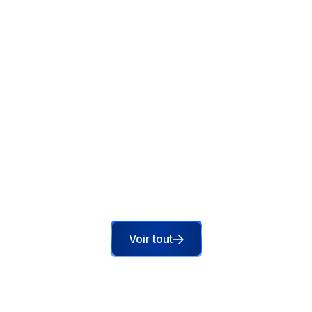
Pourquoi vos investissements
marketing ne se traduisent pas
encore en trafic en magasin ?
Publier, cibler, mesurer : vos équipes font tout
bien. Pourtant, vos investissements marketing ne
se traduisent pas en trafic en magasin. Voici
pourquoi.
Lire l'article
Voir tout