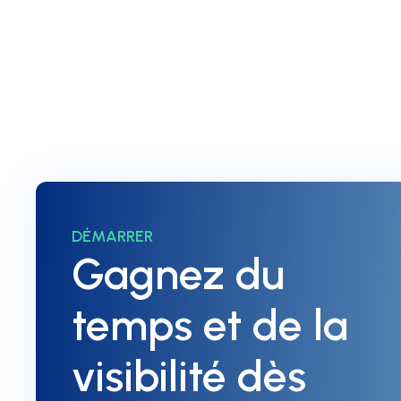
Google
, c'est par ici:
mailto:info
Régidé par
Georges-Alexandre
Hanin
DÉMARRER
Gagnez du
temps et de la
visibilité dès