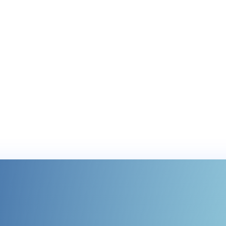
e leur marketing digital local Mobilosoft et
nu (webinars, articles, vidéos, tutoriels,...)
épondre aux questions les plus fréquentes des