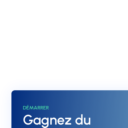
Afin d’accompagner les franchises dans la gestion d
Franchise on Cloud vous proposent un cycle de conte
pour expliquer les bases du marketing digital et r
franchisés.
Régidé par
Luana
DÉMARRER
Gagnez du