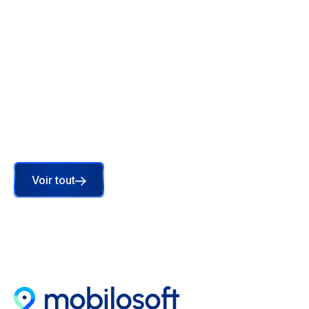
Store locator en 2026 : toujours l'outil
central de votre visibilité locale, et
pourquoi l'AEO change la donne
En 2026, votre visibilité locale dépend de ce que
les IA comprennent. C'est là que le store locator
devient décisif, mais comment ?
Lire l'article
Voir tout